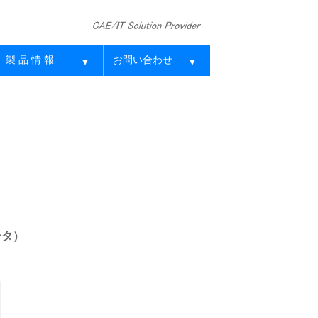
製 品 情 報
お問い合わせ
▼
▼
ータ）