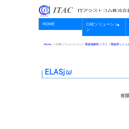
HOME
CAEソリューショ
▼
ン
Home
>
CAEソリューション>
電磁場解析ソフト（電磁界シミュ
有