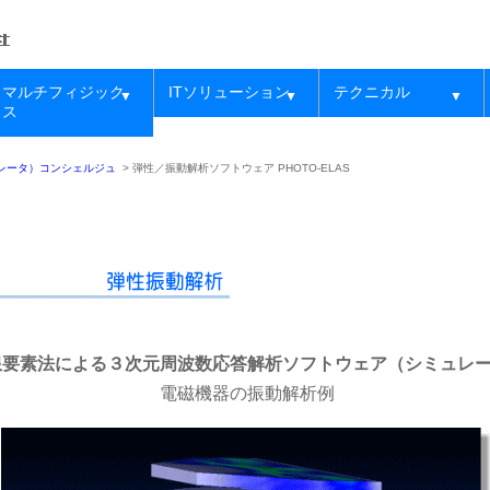
マルチフィジック
ITソリューション
テクニカル
▼
▼
▼
ス
レータ）コンシェルジュ
>
弾性／振動解析ソフトウェア PHOTO-ELAS
限要素法による３次元周波数応答解析ソフトウェア（シミュレ
電磁機器の振動解析例