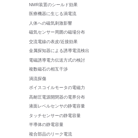
NMR装置のシールド効果
医療機器に生じる渦電流
人体への磁気刺激影響
磁気センサー周囲の磁場分布
交流電線の表皮/近接効果
金属探知器による誘導電流検出
電磁誘導電力伝送方式の検討
複数磁石の相互干渉
渦流探傷
ボイスコイルモータの電磁力
高耐圧電源開閉器の電界分布
液面レベルセンサの静電容量
タッチセンサーの静電容量
半導体の静電容量
複合部品のリーク電流