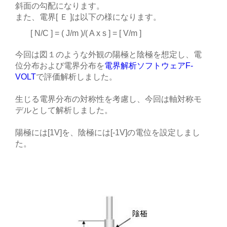
斜面の勾配になります。
また、電界[ Ｅ ]は以下の様になります。
[ N/C ] = ( J/m )/( A x s ] = [ V/m ]
今回は図１のような外観の陽極と陰極を想定し、電
位分布および電界分布を
電界解析ソフトウェアF-
VOLT
で評価解析しました。
生じる電界分布の対称性を考慮し、今回は軸対称モ
デルとして解析しました。
陽極には[1V]を、陰極には[-1V]の電位を設定しまし
た。