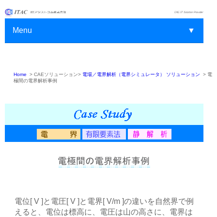
Menu
▼
Home
>
CAEソリューション>
電場／電界解析（電界シミュレータ） ソリューション
>
電
▼
極間の電界解析事例
▼
▼
▼
▼
▼
電位[ V ]と電圧[ V ]と電界[ V/m ]の違いを自然界で例
えると、電位は標高に、電圧は山の高さに、電界は