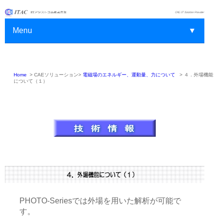
Menu
▼
Home
>
CAEソリューション>
電磁場のエネルギー、運動量、力について
>
４．外場機能
▼
について（１）
▼
▼
▼
▼
▼
PHOTO-Seriesでは外場を用いた解析が可能で
す。