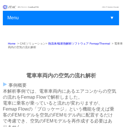
Menu
▼
Home
>
CAEソリューション>
熱流体/輻射熱解析ソフトウェア Femap/Thermal
>
電車車
▼
両内の空気の流れ解析
▼
▼
電車車両内の空気の流れ解析
▼
事例概要
本解析事例では、電車車両内にあるエアコンからの空気
▼
の流れをFemap Flowで解析しました。
電車に乗客が乗っていると流れが変わりますが、
▼
Femap Flowの「ブロッケージ」という機能を使えば乗
客のFEMモデルを空気のFEMモデル内に配置するだけ
で考慮でき、空気のFEMモデルを再作成する必要はあ
りません。